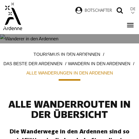
Direkt
DE
B
OTSCHAFTER
SUCH
zum
Inhalt
ALLE WANDERUNGEN IN DEN
Pfadnavigation
TOURISMUS IN DEN ARDENNEN
ARDENNEN
DAS BESTE DER ARDENNEN
WANDERN IN DEN ARDENNEN
ALLE WANDERUNGEN IN DEN ARDENNEN
ALLE WANDERROUTEN IN
DER ÜBERSICHT
Die Wanderwege in den Ardennen sind so