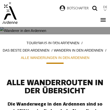
Direkt
DE
B
OTSCHAFTER
SUCH
zum
Inhalt
ALLE WANDERUNGEN IN DEN
Pfadnavigation
TOURISMUS IN DEN ARDENNEN
ARDENNEN
DAS BESTE DER ARDENNEN
WANDERN IN DEN ARDENNEN
ALLE WANDERUNGEN IN DEN ARDENNEN
ALLE WANDERROUTEN IN
DER ÜBERSICHT
Die Wanderwege in den Ardennen sind so