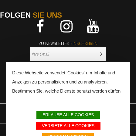
FOLGEN
SIE UNS
Facebook
Instagram
Youtube
ZU NEWSLETTER
EINSCHREIBEN
Diese Webseite verwendet 'Cookies' um Inhalte und
Anzeigen zu personalisieren und zu analysieren.
Bestimmen Sie, welche Dienste benutzt werden dürfen
PRESSE
FACHLEUTE
ERLAUBE ALLE COOKIES
IMPRESSUM
SITEMAP
PARTNER
VERBIETE ALLE COOKIES
Avec le soutien du Fonds Européen de développement régional / Met
steun van het Europese Fonds voor Regionale Ontwikkeling / Europäischer