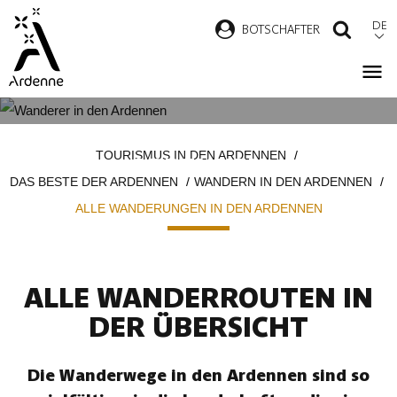
Direkt
DE
B
OTSCHAFTER
SUCH
zum
Inhalt
ALLE WANDERUNGEN IN DEN
Pfadnavigation
TOURISMUS IN DEN ARDENNEN
ARDENNEN
DAS BESTE DER ARDENNEN
WANDERN IN DEN ARDENNEN
ALLE WANDERUNGEN IN DEN ARDENNEN
ALLE WANDERROUTEN IN
DER ÜBERSICHT
Die Wanderwege in den Ardennen sind so