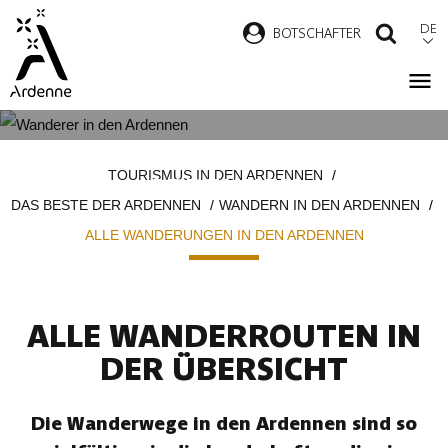
Direkt
DE
B
OTSCHAFTER
SUCH
zum
Inhalt
ALLE WANDERUNGEN IN DEN
Pfadnavigation
TOURISMUS IN DEN ARDENNEN
ARDENNEN
DAS BESTE DER ARDENNEN
WANDERN IN DEN ARDENNEN
ALLE WANDERUNGEN IN DEN ARDENNEN
ALLE WANDERROUTEN IN
DER ÜBERSICHT
Die Wanderwege in den Ardennen sind so