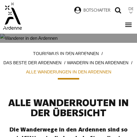
Direkt
DE
B
OTSCHAFTER
SUCH
zum
Inhalt
ALLE WANDERUNGEN IN DEN
Pfadnavigation
TOURISMUS IN DEN ARDENNEN
ARDENNEN
DAS BESTE DER ARDENNEN
WANDERN IN DEN ARDENNEN
ALLE WANDERUNGEN IN DEN ARDENNEN
ALLE WANDERROUTEN IN
DER ÜBERSICHT
Die Wanderwege in den Ardennen sind so