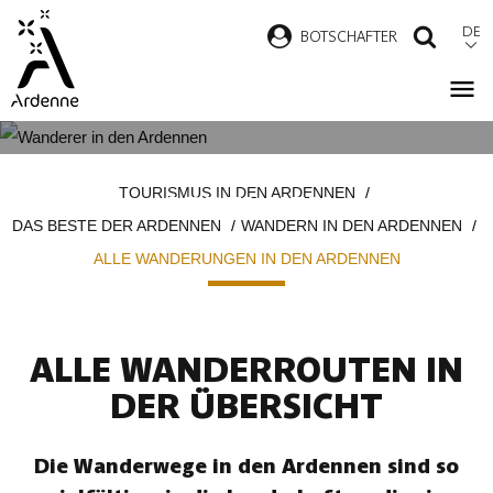
Direkt
DE
B
OTSCHAFTER
SUCH
zum
Inhalt
ALLE WANDERUNGEN IN DEN
Pfadnavigation
TOURISMUS IN DEN ARDENNEN
ARDENNEN
DAS BESTE DER ARDENNEN
WANDERN IN DEN ARDENNEN
ALLE WANDERUNGEN IN DEN ARDENNEN
ALLE WANDERROUTEN IN
DER ÜBERSICHT
Die Wanderwege in den Ardennen sind so