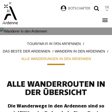
Direkt
DE
B
OTSCHAFTER
SUCH
zum
Inhalt
ALLE WANDERUNGEN IN DEN
Pfadnavigation
TOURISMUS IN DEN ARDENNEN
ARDENNEN
DAS BESTE DER ARDENNEN
WANDERN IN DEN ARDENNEN
ALLE WANDERUNGEN IN DEN ARDENNEN
ALLE WANDERROUTEN IN
DER ÜBERSICHT
Die Wanderwege in den Ardennen sind so