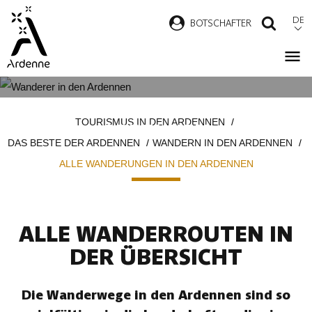
Direkt
DE
B
OTSCHAFTER
SUCH
zum
Inhalt
ALLE WANDERUNGEN IN DEN
Pfadnavigation
TOURISMUS IN DEN ARDENNEN
ARDENNEN
DAS BESTE DER ARDENNEN
WANDERN IN DEN ARDENNEN
ALLE WANDERUNGEN IN DEN ARDENNEN
ALLE WANDERROUTEN IN
DER ÜBERSICHT
Die Wanderwege in den Ardennen sind so