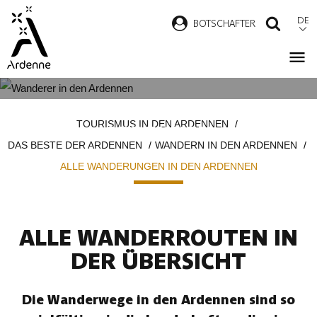
Direkt
DE
B
OTSCHAFTER
SUCH
zum
Inhalt
ALLE WANDERUNGEN IN DEN
Pfadnavigation
TOURISMUS IN DEN ARDENNEN
ARDENNEN
DAS BESTE DER ARDENNEN
WANDERN IN DEN ARDENNEN
ALLE WANDERUNGEN IN DEN ARDENNEN
ALLE WANDERROUTEN IN
DER ÜBERSICHT
Die Wanderwege in den Ardennen sind so