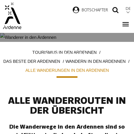
Direkt
DE
B
OTSCHAFTER
SUCH
zum
Inhalt
ALLE WANDERUNGEN IN DEN
Pfadnavigation
TOURISMUS IN DEN ARDENNEN
ARDENNEN
DAS BESTE DER ARDENNEN
WANDERN IN DEN ARDENNEN
ALLE WANDERUNGEN IN DEN ARDENNEN
ALLE WANDERROUTEN IN
DER ÜBERSICHT
Die Wanderwege in den Ardennen sind so