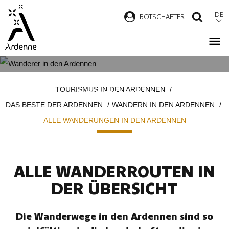
Direkt
DE
B
OTSCHAFTER
SUCH
zum
Inhalt
ALLE WANDERUNGEN IN DEN
Pfadnavigation
TOURISMUS IN DEN ARDENNEN
ARDENNEN
DAS BESTE DER ARDENNEN
WANDERN IN DEN ARDENNEN
ALLE WANDERUNGEN IN DEN ARDENNEN
ALLE WANDERROUTEN IN
DER ÜBERSICHT
Die Wanderwege in den Ardennen sind so