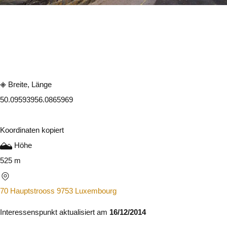
1 foto
In der App ansehen
Teilen
Breite, Länge
50.0959395
6.0865969
Koordinaten kopiert
Höhe
525 m
70 Hauptstrooss 9753 Luxembourg
Interessenspunkt aktualisiert am
16/12/2014