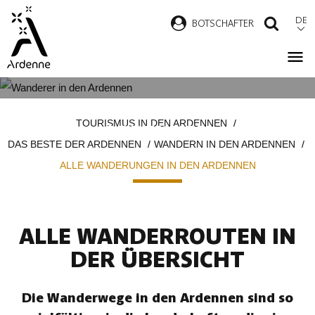
Direkt
DE
B
OTSCHAFTER
SUCH
zum
Inhalt
ALLE WANDERUNGEN IN DEN
Pfadnavigation
TOURISMUS IN DEN ARDENNEN
ARDENNEN
DAS BESTE DER ARDENNEN
WANDERN IN DEN ARDENNEN
ALLE WANDERUNGEN IN DEN ARDENNEN
ALLE WANDERROUTEN IN
DER ÜBERSICHT
Die Wanderwege in den Ardennen sind so