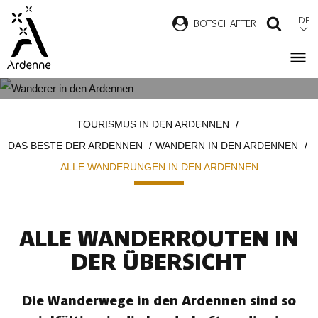
Direkt
DE
B
OTSCHAFTER
SUCH
zum
Inhalt
ALLE WANDERUNGEN IN DEN
Pfadnavigation
TOURISMUS IN DEN ARDENNEN
ARDENNEN
DAS BESTE DER ARDENNEN
WANDERN IN DEN ARDENNEN
ALLE WANDERUNGEN IN DEN ARDENNEN
ALLE WANDERROUTEN IN
DER ÜBERSICHT
Die Wanderwege in den Ardennen sind so