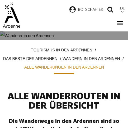
Direkt
DE
B
OTSCHAFTER
SUCH
zum
Inhalt
ALLE WANDERUNGEN IN DEN
Pfadnavigation
TOURISMUS IN DEN ARDENNEN
ARDENNEN
DAS BESTE DER ARDENNEN
WANDERN IN DEN ARDENNEN
ALLE WANDERUNGEN IN DEN ARDENNEN
ALLE WANDERROUTEN IN
DER ÜBERSICHT
Die Wanderwege in den Ardennen sind so