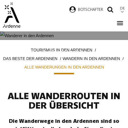
Direkt
DE
B
OTSCHAFTER
SUCH
zum
Inhalt
ALLE WANDERUNGEN IN DEN
Pfadnavigation
TOURISMUS IN DEN ARDENNEN
ARDENNEN
DAS BESTE DER ARDENNEN
WANDERN IN DEN ARDENNEN
ALLE WANDERUNGEN IN DEN ARDENNEN
ALLE WANDERROUTEN IN
DER ÜBERSICHT
Die Wanderwege in den Ardennen sind so