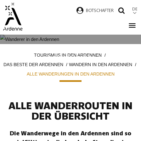
Direkt
DE
B
OTSCHAFTER
SUCH
zum
Inhalt
ALLE WANDERUNGEN IN DEN
Pfadnavigation
TOURISMUS IN DEN ARDENNEN
ARDENNEN
DAS BESTE DER ARDENNEN
WANDERN IN DEN ARDENNEN
ALLE WANDERUNGEN IN DEN ARDENNEN
ALLE WANDERROUTEN IN
DER ÜBERSICHT
Die Wanderwege in den Ardennen sind so