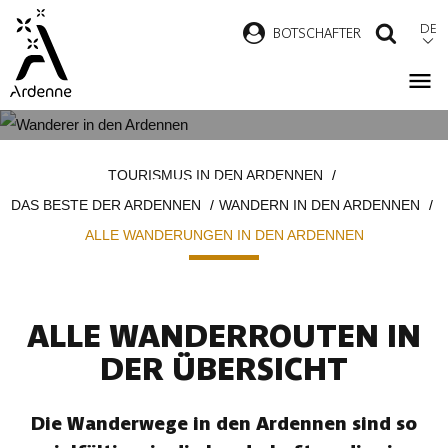
Direkt
DE
B
OTSCHAFTER
SUCH
zum
Inhalt
ALLE WANDERUNGEN IN DEN
Pfadnavigation
TOURISMUS IN DEN ARDENNEN
ARDENNEN
DAS BESTE DER ARDENNEN
WANDERN IN DEN ARDENNEN
ALLE WANDERUNGEN IN DEN ARDENNEN
ALLE WANDERROUTEN IN
DER ÜBERSICHT
Die Wanderwege in den Ardennen sind so