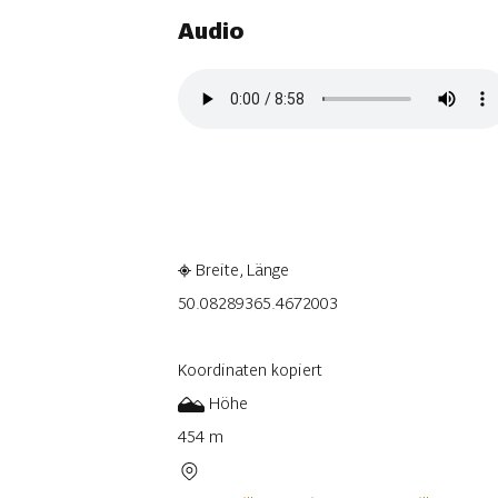
Audio
In der App ansehen
Teilen
Breite, Länge
50.0828936
5.4672003
Koordinaten kopiert
Höhe
454 m