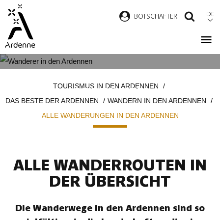
Direkt
DE
B
OTSCHAFTER
SUCH
zum
Inhalt
ALLE WANDERUNGEN IN DEN
Pfadnavigation
TOURISMUS IN DEN ARDENNEN
ARDENNEN
DAS BESTE DER ARDENNEN
WANDERN IN DEN ARDENNEN
ALLE WANDERUNGEN IN DEN ARDENNEN
ALLE WANDERROUTEN IN
DER ÜBERSICHT
Die Wanderwege in den Ardennen sind so