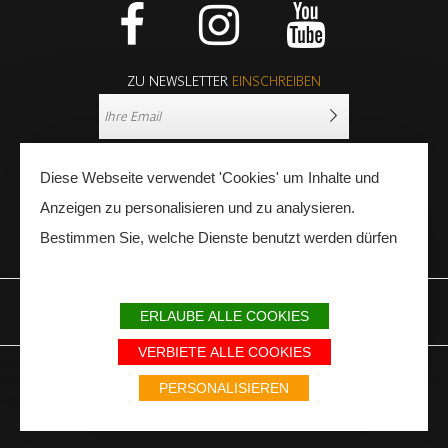
Facebook
Instagram
Youtube
ZU NEWSLETTER
EINSCHREIBEN
Diese Webseite verwendet 'Cookies' um Inhalte und
Anzeigen zu personalisieren und zu analysieren.
Bestimmen Sie, welche Dienste benutzt werden dürfen
PRESSE
FACHLEUTE
ERLAUBE ALLE COOKIES
IMPRESSUM
SITEMAP
PARTNER
VERBIETE ALLE COOKIES
Avec le soutien du Fonds Européen de développement régional / Met
steun van het Europese Fonds voor Regionale Ontwikkeling / Europäischer
PERSONALISIEREN
Fonds für Regionale Entwicklung