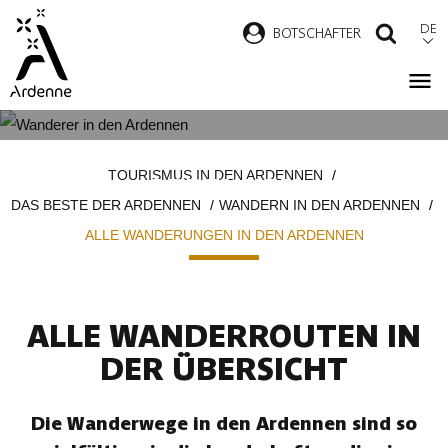
Direkt
DE
B
OTSCHAFTER
SUCH
zum
Inhalt
ALLE WANDERUNGEN IN DEN
Pfadnavigation
TOURISMUS IN DEN ARDENNEN
ARDENNEN
DAS BESTE DER ARDENNEN
WANDERN IN DEN ARDENNEN
ALLE WANDERUNGEN IN DEN ARDENNEN
ALLE WANDERROUTEN IN
DER ÜBERSICHT
Die Wanderwege in den Ardennen sind so