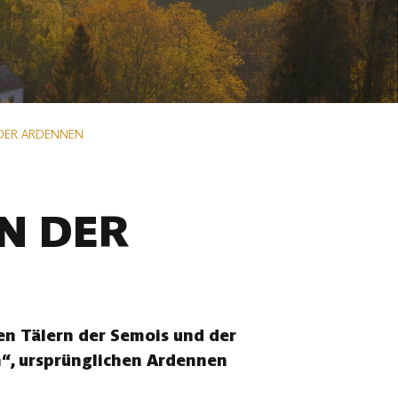
 DER ARDENNEN
N DER
n Tälern der Semois und der
n“, ursprünglichen Ardennen