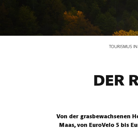
Pfadnavigation
TOURISMUS I
DER 
Von der grasbewachsenen Ho
Maas, von EuroVelo 5 bis E