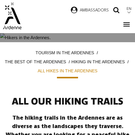
Skip
EN
AMBASSADORS
SEAR
to
main
content
ALL HIKES IN THE ARDENNES
Breadcrumb
TOURISM IN THE ARDENNES
THE BEST OF THE ARDENNES
HIKING IN THE ARDENNES
ALL HIKES IN THE ARDENNES
ALL OUR HIKING TRAILS
The hiking trails in the Ardennes are as
diverse as the landscapes they traverse.
Whether you are looking for a peaceful hike