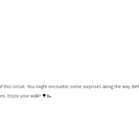
f this circuit. You might encounter some surprises along the way. Befo
ons. Enjoy your walk! 🌳🥾