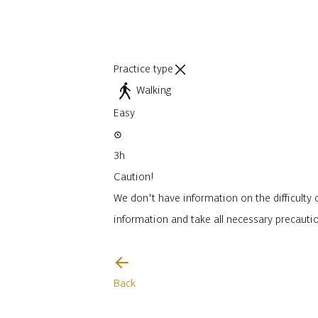
Practice type
Walking
Easy
3h
Caution!
We don't have information on the difficulty o
information and take all necessary precauti
I will be careful
Back