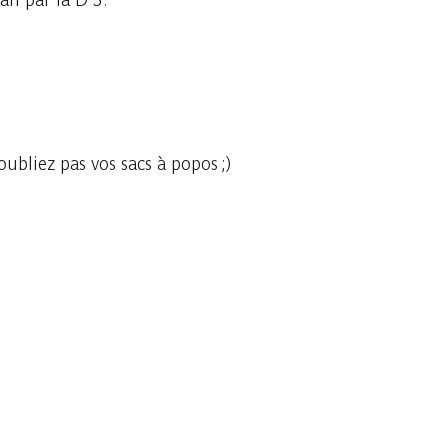
oubliez pas vos sacs à popos ;)
Embark
Share