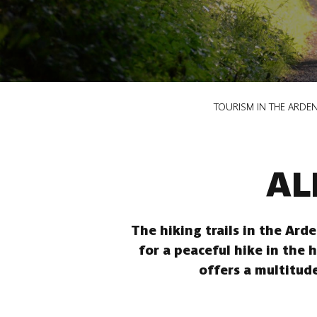
Breadcrumb
TOURISM IN THE ARDE
AL
The hiking trails in the Ard
for a peaceful hike in the 
offers a multitude