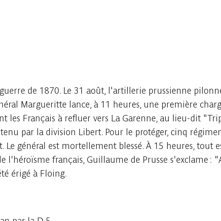
a guerre de 1870. Le 31 août, l'artillerie prussienne pilon
général Margueritte lance, à 11 heures, une première charg
t les Français à refluer vers La Garenne, au lieu-dit "Trip
tenu par la division Libert. Pour le protéger, cinq régimen
. Le général est mortellement blessé. À 15 heures, tout est
 de l'héroïsme français, Guillaume de Prusse s'exclame :
é érigé à Floing.
an par la D 5.