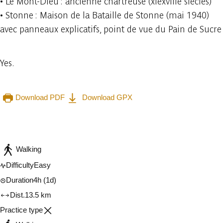
• Le Mont-Dieu : ancienne chartreuse (xiexviiie siècles)
• Stonne : Maison de la Bataille de Stonne (mai 1940)
avec panneaux explicatifs, point de vue du Pain de Sucre
Yes.
Download PDF
Download GPX
Embark
Share
Walking
Difficulty
Easy
Duration
4h
(1d)
Dist.
13.5 km
Practice type