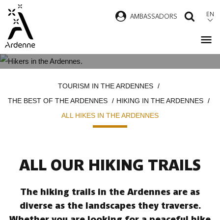
Skip
EN
AMBASSADORS
SEAR
to
main
content
ALL HIKES IN THE ARDENNES
Breadcrumb
TOURISM IN THE ARDENNES
THE BEST OF THE ARDENNES
HIKING IN THE ARDENNES
ALL HIKES IN THE ARDENNES
ALL OUR HIKING TRAILS
The hiking trails in the Ardennes are as
diverse as the landscapes they traverse.
Whether you are looking for a peaceful hike