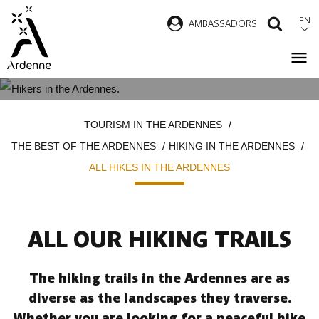
Skip
EN
AMBASSADORS
SEAR
to
main
content
ALL HIKES IN THE ARDENNES
Breadcrumb
TOURISM IN THE ARDENNES
THE BEST OF THE ARDENNES
HIKING IN THE ARDENNES
ALL HIKES IN THE ARDENNES
ALL OUR HIKING TRAILS
The hiking trails in the Ardennes are as
diverse as the landscapes they traverse.
Whether you are looking for a peaceful hike