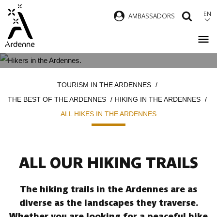
Skip
EN
AMBASSADORS
SEAR
to
main
content
ALL HIKES IN THE ARDENNES
Breadcrumb
TOURISM IN THE ARDENNES
THE BEST OF THE ARDENNES
HIKING IN THE ARDENNES
ALL HIKES IN THE ARDENNES
ALL OUR HIKING TRAILS
The hiking trails in the Ardennes are as
diverse as the landscapes they traverse.
Whether you are looking for a peaceful hike