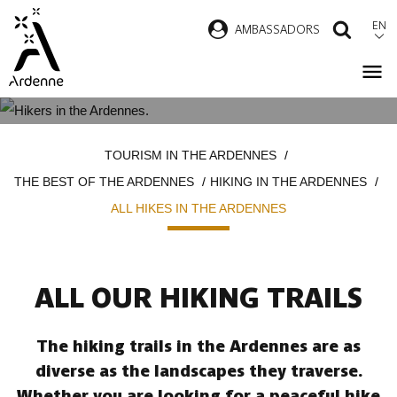
Skip
EN
AMBASSADORS
SEAR
to
main
content
ALL HIKES IN THE ARDENNES
Breadcrumb
TOURISM IN THE ARDENNES
THE BEST OF THE ARDENNES
HIKING IN THE ARDENNES
ALL HIKES IN THE ARDENNES
ALL OUR HIKING TRAILS
The hiking trails in the Ardennes are as
diverse as the landscapes they traverse.
Whether you are looking for a peaceful hike