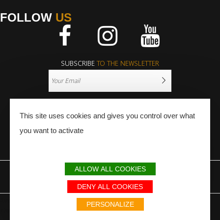
FOLLOW
US
Facebook
Instagram
Youtube
SUBSCRIBE
TO THE NEWSLETTER
This site uses cookies and gives you control over what
you want to activate
PRESS
PRO
ALLOW ALL COOKIES
LEGAL NOTICE
SITEMAP
PARTNERS
DENY ALL COOKIES
Avec le soutien du Fonds Européen de développement régional / Met
PERSONALIZE
steun van het Europese Fonds voor Regionale Ontwikkeling