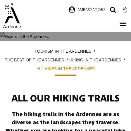
Skip
EN
AMBASSADORS
SEAR
to
main
content
ALL HIKES IN THE ARDENNES
Breadcrumb
TOURISM IN THE ARDENNES
THE BEST OF THE ARDENNES
HIKING IN THE ARDENNES
ALL HIKES IN THE ARDENNES
ALL OUR HIKING TRAILS
The hiking trails in the Ardennes are as
diverse as the landscapes they traverse.
Whether you are looking for a peaceful hike