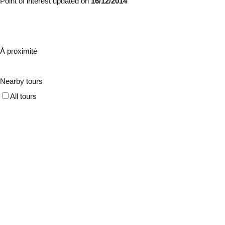
Point of interest updated on
16/12/2014
À proximité
Nearby tours
All tours