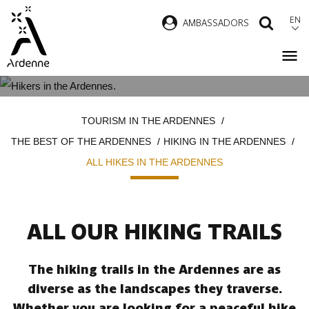
Skip
EN
AMBASSADORS
SEAR
to
main
content
ALL HIKES IN THE ARDENNES
Breadcrumb
TOURISM IN THE ARDENNES
THE BEST OF THE ARDENNES
HIKING IN THE ARDENNES
ALL HIKES IN THE ARDENNES
ALL OUR HIKING TRAILS
The hiking trails in the Ardennes are as
diverse as the landscapes they traverse.
Whether you are looking for a peaceful hike