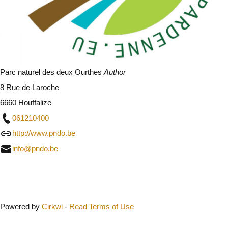
Parc naturel des deux Ourthes
Author
8 Rue de Laroche
6660 Houffalize
061210400
http://www.pndo.be
info@pndo.be
Close
Powered by
Cirkwi
-
Read Terms of Use