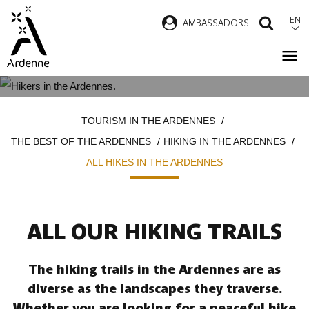
Skip
EN
AMBASSADORS
SEAR
to
main
content
ALL HIKES IN THE ARDENNES
Breadcrumb
TOURISM IN THE ARDENNES
THE BEST OF THE ARDENNES
HIKING IN THE ARDENNES
ALL HIKES IN THE ARDENNES
ALL OUR HIKING TRAILS
The hiking trails in the Ardennes are as
diverse as the landscapes they traverse.
Whether you are looking for a peaceful hike