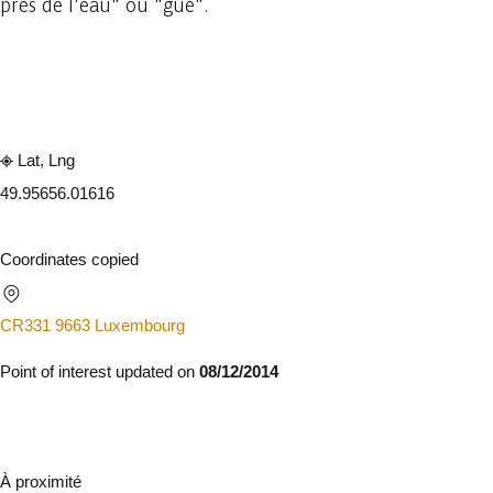
près de l'eau" ou "gué".
Embark
Share
Lat, Lng
49.9565
6.01616
Coordinates copied
CR331 9663 Luxembourg
Point of interest updated on
08/12/2014
À proximité