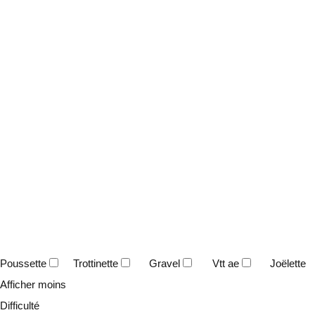
Poussette
Trottinette
Gravel
Vtt ae
Joëlette
Afficher moins
Difficulté