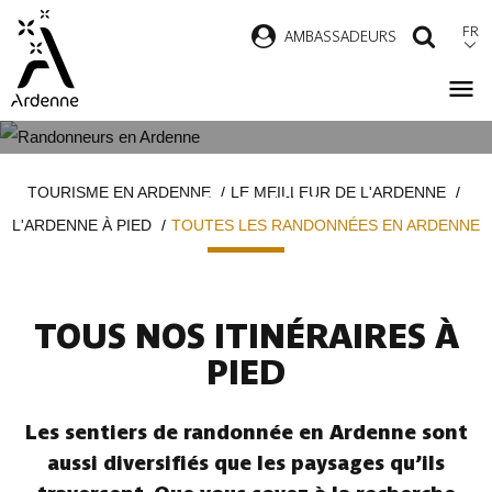
Aller
FR
AMBASSADEURS
RECH
au
contenu
principal
TOUTES LES RANDONNÉES EN
Fil
TOURISME EN ARDENNE
LE MEILLEUR DE L'ARDENNE
ARDENNE
d'Ariane
L'ARDENNE À PIED
TOUTES LES RANDONNÉES EN ARDENNE
TOUS NOS ITINÉRAIRES À
PIED
Les sentiers de randonnée en Ardenne sont
aussi diversifiés que les paysages qu’ils