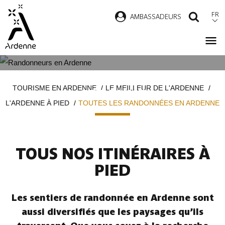
Aller
FR
AMBASSADEURS
RECH
au
contenu
principal
TOUTES LES RANDONNÉES EN
Fil
TOURISME EN ARDENNE
LE MEILLEUR DE L'ARDENNE
ARDENNE
d'Ariane
L'ARDENNE À PIED
TOUTES LES RANDONNÉES EN ARDENNE
TOUS NOS ITINÉRAIRES À
PIED
Les sentiers de randonnée en Ardenne sont
aussi diversifiés que les paysages qu’ils