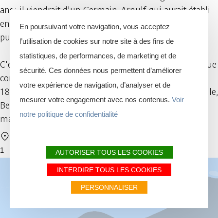
ans : il viendrait d'un Germain, Arnulf, qui aurait établi
en ces lieux un domaine agricole, une villa. Arnuville,
En poursuivant votre navigation, vous acceptez
puis Erneuville, signifierait donc la villa d'Arnulf.
l’utilisation de cookies sur notre site à des fins de
statistiques, de performances, de marketing et de
C'est sur le parking de l'ancienne école d'Erneuville que
sécurité. Ces données nous permettent d’améliorer
commence la promenade. Ce bâtiment construit en
votre expérience de navigation, d’analyser et de
1861 servait d'école mixte pour les sections d'Erneuville,
mesurer votre engagement avec nos contenus.
Voir
Beaulieu et Belle-Vue. De nos jours, il accueille la
notre politique de confidentialité
maison du village et son groupement "Les Chaffions".
10 Erneuville 6972 Tenneville
1
AUTORISER TOUS LES COOKIES
INTERDIRE TOUS LES COOKIES
PERSONNALISER