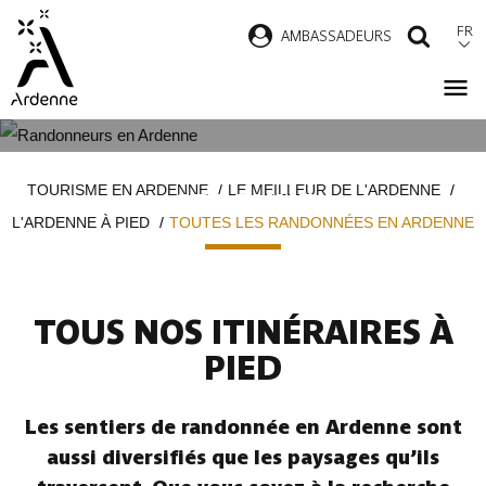
Aller
FR
AMBASSADEURS
RECH
au
contenu
principal
TOUTES LES RANDONNÉES EN
Fil
TOURISME EN ARDENNE
LE MEILLEUR DE L'ARDENNE
ARDENNE
d'Ariane
L'ARDENNE À PIED
TOUTES LES RANDONNÉES EN ARDENNE
TOUS NOS ITINÉRAIRES À
PIED
Les sentiers de randonnée en Ardenne sont
aussi diversifiés que les paysages qu’ils