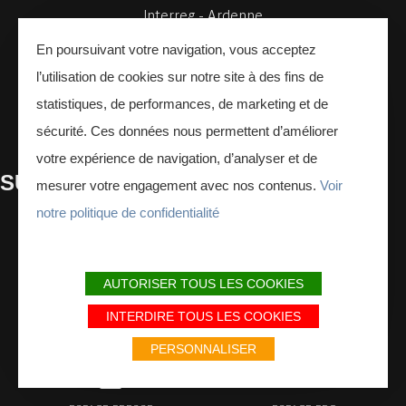
Interreg - Ardenne
24 Place Ducale,
En poursuivant votre navigation, vous acceptez
08000 Charleville-Mézières, France
l’utilisation de cookies sur notre site à des fins de
statistiques, de performances, de marketing et de
CONTACTEZ-NOUS
sécurité. Ces données nous permettent d’améliorer
votre expérience de navigation, d’analyser et de
SUIVEZ
-NOUS
mesurer votre engagement avec nos contenus.
Voir
notre politique de confidentialité
Facebook
Instagram
Youtube
INSCRIVEZ-VOUS
À LA NEWSLETTER
AUTORISER TOUS LES COOKIES
INTERDIRE TOUS LES COOKIES
PERSONNALISER