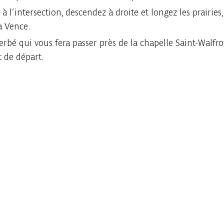
 l’intersection, descendez à droite et longez les prairies,
a Vence.
bé qui vous fera passer près de la chapelle Saint-Walfroy.
t de départ.
Consulter sur l'application
Partager