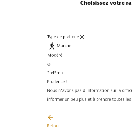
Choisissez votre r
Type de pratique
Marche
Modéré
2h45mn
Prudence !
Nous n'avons pas d'information sur la difficu
informer un peu plus et à prendre toutes le
Je vais faire attention
Retour