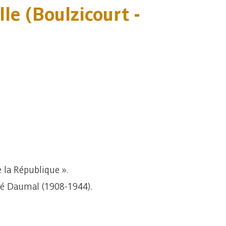
le (Boulzicourt -
 la République ».
ené Daumal (1908-1944).