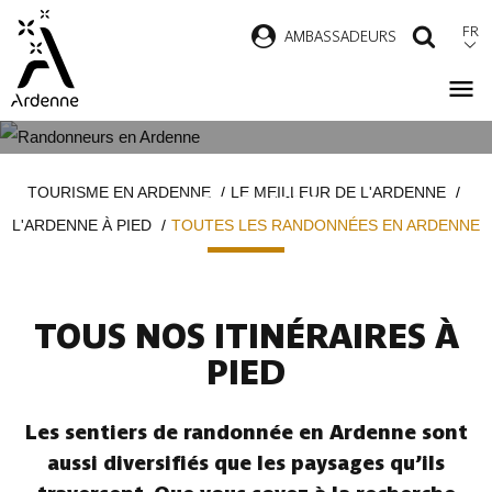
Aller
FR
AMBASSADEURS
RECH
au
contenu
principal
TOUTES LES RANDONNÉES EN
Fil
TOURISME EN ARDENNE
LE MEILLEUR DE L'ARDENNE
ARDENNE
d'Ariane
L'ARDENNE À PIED
TOUTES LES RANDONNÉES EN ARDENNE
TOUS NOS ITINÉRAIRES À
PIED
Les sentiers de randonnée en Ardenne sont
aussi diversifiés que les paysages qu’ils