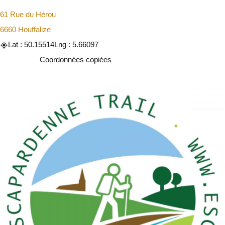
61 Rue du Hérou
6660 Houffalize
Lat : 50.15514
Lng : 5.66097
Copier
Coordonnées copiées