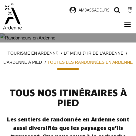
Aller
FR
AMBASSADEURS
RECH
au
contenu
principal
TOUTES LES RANDONNÉES EN
Fil
TOURISME EN ARDENNE
LE MEILLEUR DE L'ARDENNE
ARDENNE
d'Ariane
L'ARDENNE À PIED
TOUTES LES RANDONNÉES EN ARDENNE
TOUS NOS ITINÉRAIRES À
PIED
Les sentiers de randonnée en Ardenne sont
aussi diversifiés que les paysages qu’ils