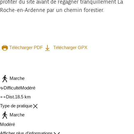
profiter du site avant de regagner tranquillement La
Roche-en-Ardenne par un chemin forestier.
Télécharger PDF
Télécharger GPX
Consulter sur l'application
Partager
Marche
Difficulté
Modéré
Dist.
18.5 km
Type de pratique
Marche
Modéré
Afficher plus d'informations