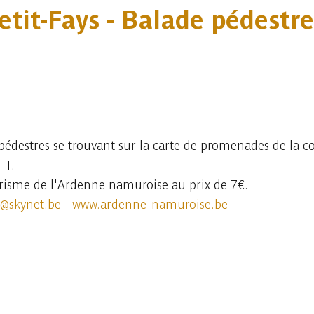
etit-Fays - Balade pédestre
 pédestres se trouvant sur la carte de promenades de la 
TT.
urisme de l'Ardenne namuroise au prix de 7€.
e@skynet.be
-
www.ardenne-namuroise.be
Consulter sur l'application
Partager