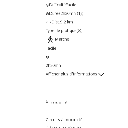
Difficulté
Facile
Durée
2h30mn
(1j)
Dist.
9.2 km
Type de pratique
Marche
Facile
2h30mn
Afficher plus d'informations
À proximité
Circuits à proximité