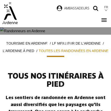
Aller
FR
AMBASSADEURS
RECH
au
contenu
principal
TOUTES LES RANDONNÉES EN
Fil
TOURISME EN ARDENNE
LE MEILLEUR DE L'ARDENNE
ARDENNE
d'Ariane
L'ARDENNE À PIED
TOUTES LES RANDONNÉES EN ARDENNE
TOUS NOS ITINÉRAIRES À
PIED
Les sentiers de randonnée en Ardenne sont
aussi diversifiés que les paysages qu’ils