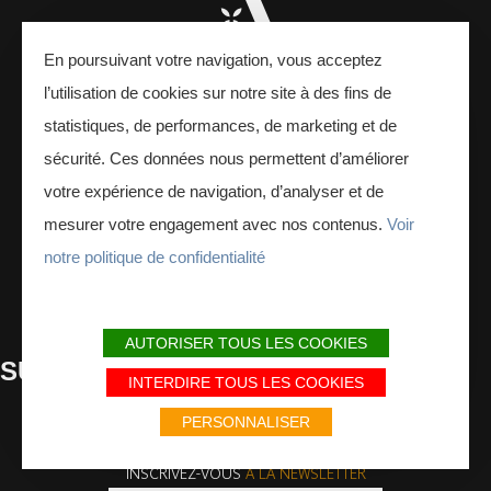
En poursuivant votre navigation, vous acceptez
l’utilisation de cookies sur notre site à des fins de
statistiques, de performances, de marketing et de
sécurité. Ces données nous permettent d’améliorer
Interreg - Ardenne
votre expérience de navigation, d’analyser et de
24 Place Ducale,
08000 Charleville-Mézières, France
mesurer votre engagement avec nos contenus.
Voir
notre politique de confidentialité
CONTACTEZ-NOUS
AUTORISER TOUS LES COOKIES
SUIVEZ
-NOUS
INTERDIRE TOUS LES COOKIES
PERSONNALISER
Facebook
Instagram
Youtube
INSCRIVEZ-VOUS
À LA NEWSLETTER