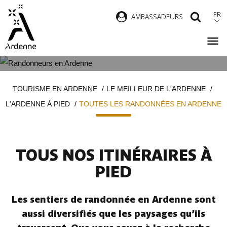
Aller
FR
AMBASSADEURS
RECH
au
contenu
principal
TOUTES LES RANDONNÉES EN
Fil
TOURISME EN ARDENNE
LE MEILLEUR DE L'ARDENNE
ARDENNE
d'Ariane
L'ARDENNE À PIED
TOUTES LES RANDONNÉES EN ARDENNE
TOUS NOS ITINÉRAIRES À
PIED
Les sentiers de randonnée en Ardenne sont
aussi diversifiés que les paysages qu’ils