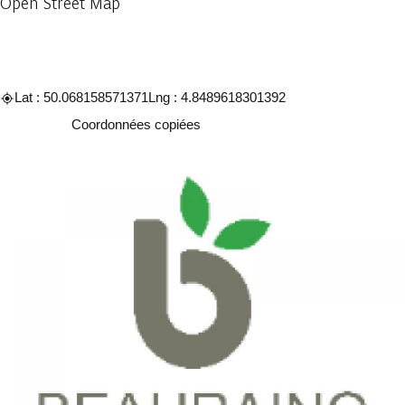
Open Street Map
Lat : 50.068158571371
Lng : 4.8489618301392
Copier
Coordonnées copiées