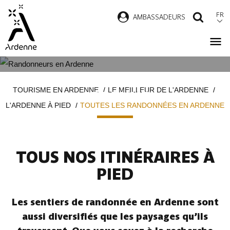
Aller
FR
AMBASSADEURS
RECH
au
contenu
principal
TOUTES LES RANDONNÉES EN
Fil
TOURISME EN ARDENNE
LE MEILLEUR DE L'ARDENNE
ARDENNE
d'Ariane
L'ARDENNE À PIED
TOUTES LES RANDONNÉES EN ARDENNE
TOUS NOS ITINÉRAIRES À
PIED
Les sentiers de randonnée en Ardenne sont
aussi diversifiés que les paysages qu’ils