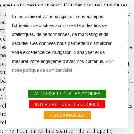
cependant beaucoup à souffrir des occupations de ses
installations par les nombreuses troupes de guerres, de
En poursuivant votre navigation, vous acceptez
passage dans la région, au XVIIe siècle. C’est pourquoi il
l’utilisation de cookies sur notre site à des fins de
fallut reconstruire les bâtiments du couvent et les
statistiques, de performances, de marketing et de
dépendances de la ferme en 1715. Rebâtis et embellis,
sécurité. Ces données nous permettent d’améliorer
les bâtiments présentaient un ensemble majestueux. Le
votre expérience de navigation, d’analyser et de
portail de style renaissance, qui était son entrée
mesurer votre engagement avec nos contenus.
Voir
principale, en est la preuve aujourd’hui. Le couvent fut
notre politique de confidentialité
supprimé en 1783 par l’empereur Joseph II, et tous les
bâtiments furent vendus. La chapelle et le cloître furent
détruits en 1785 et la propriété fut convertie en ferme.
AUTORISER TOUS LES COOKIES
Au début du XXe siècle, beaucoup de communautés
INTERDIRE TOUS LES COOKIES
religieuses françaises durent quitter la France. Certaines
trouvèrent refuge en Belgique. Ce fut le cas pour les
PERSONNALISER
religieuses du Carmel de Brest, qui purent racheter la
ferme. Pour pallier la disparition de la chapelle,