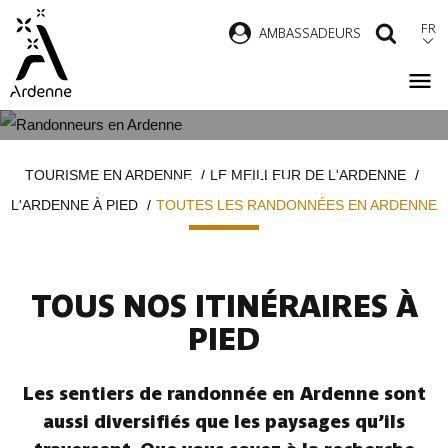
Aller
FR
AMBASSADEURS
RECH
au
contenu
principal
TOUTES LES RANDONNÉES EN
Fil
TOURISME EN ARDENNE
LE MEILLEUR DE L'ARDENNE
ARDENNE
d'Ariane
L'ARDENNE À PIED
TOUTES LES RANDONNÉES EN ARDENNE
TOUS NOS ITINÉRAIRES À
PIED
Les sentiers de randonnée en Ardenne sont
aussi diversifiés que les paysages qu’ils