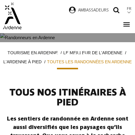
Aller
FR
AMBASSADEURS
RECH
au
contenu
principal
TOUTES LES RANDONNÉES EN
Fil
TOURISME EN ARDENNE
LE MEILLEUR DE L'ARDENNE
ARDENNE
d'Ariane
L'ARDENNE À PIED
TOUTES LES RANDONNÉES EN ARDENNE
TOUS NOS ITINÉRAIRES À
PIED
Les sentiers de randonnée en Ardenne sont
aussi diversifiés que les paysages qu’ils