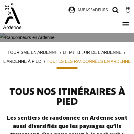
Aller
FR
AMBASSADEURS
RECH
au
contenu
principal
TOUTES LES RANDONNÉES EN
Fil
TOURISME EN ARDENNE
LE MEILLEUR DE L'ARDENNE
ARDENNE
d'Ariane
L'ARDENNE À PIED
TOUTES LES RANDONNÉES EN ARDENNE
TOUS NOS ITINÉRAIRES À
PIED
Les sentiers de randonnée en Ardenne sont
aussi diversifiés que les paysages qu’ils