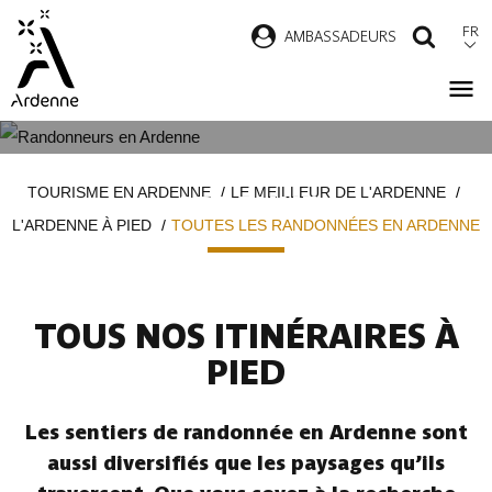
Aller
FR
AMBASSADEURS
RECH
au
contenu
principal
TOUTES LES RANDONNÉES EN
Fil
TOURISME EN ARDENNE
LE MEILLEUR DE L'ARDENNE
ARDENNE
d'Ariane
L'ARDENNE À PIED
TOUTES LES RANDONNÉES EN ARDENNE
TOUS NOS ITINÉRAIRES À
PIED
Les sentiers de randonnée en Ardenne sont
aussi diversifiés que les paysages qu’ils