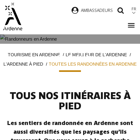
Aller
FR
AMBASSADEURS
RECH
au
contenu
principal
TOUTES LES RANDONNÉES EN
Fil
TOURISME EN ARDENNE
LE MEILLEUR DE L'ARDENNE
ARDENNE
d'Ariane
L'ARDENNE À PIED
TOUTES LES RANDONNÉES EN ARDENNE
TOUS NOS ITINÉRAIRES À
PIED
Les sentiers de randonnée en Ardenne sont
aussi diversifiés que les paysages qu’ils