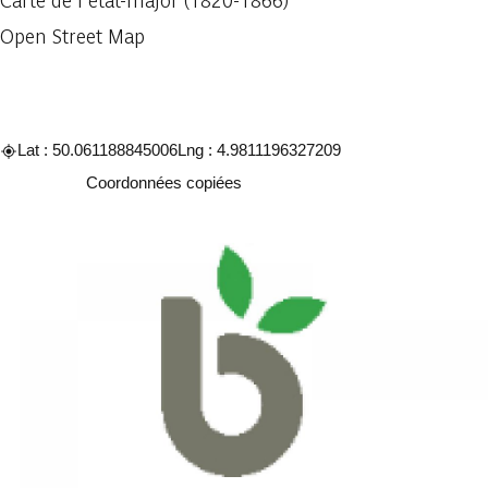
Carte de l'état-major (1820-1866)
Open Street Map
Lat : 50.061188845006
Lng : 4.9811196327209
Copier
Coordonnées copiées