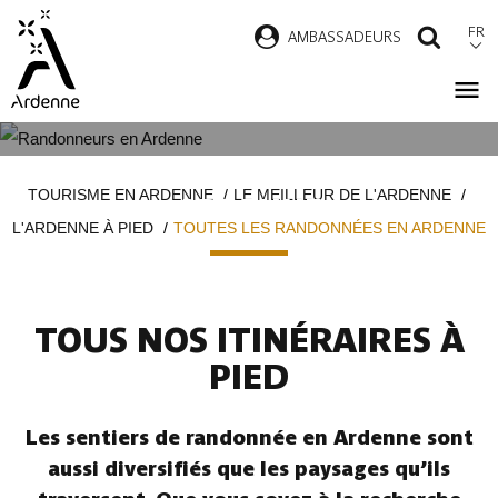
Aller
FR
AMBASSADEURS
RECH
au
contenu
principal
TOUTES LES RANDONNÉES EN
Fil
TOURISME EN ARDENNE
LE MEILLEUR DE L'ARDENNE
ARDENNE
d'Ariane
L'ARDENNE À PIED
TOUTES LES RANDONNÉES EN ARDENNE
TOUS NOS ITINÉRAIRES À
PIED
Les sentiers de randonnée en Ardenne sont
aussi diversifiés que les paysages qu’ils