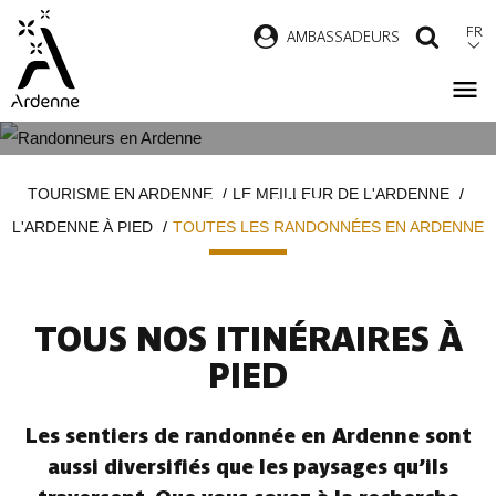
Aller
FR
AMBASSADEURS
RECH
au
contenu
principal
TOUTES LES RANDONNÉES EN
Fil
TOURISME EN ARDENNE
LE MEILLEUR DE L'ARDENNE
ARDENNE
d'Ariane
L'ARDENNE À PIED
TOUTES LES RANDONNÉES EN ARDENNE
TOUS NOS ITINÉRAIRES À
PIED
Les sentiers de randonnée en Ardenne sont
aussi diversifiés que les paysages qu’ils