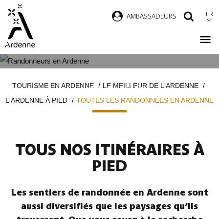
Aller
FR
AMBASSADEURS
RECH
au
contenu
principal
TOUTES LES RANDONNÉES EN
Fil
TOURISME EN ARDENNE
LE MEILLEUR DE L'ARDENNE
ARDENNE
d'Ariane
L'ARDENNE À PIED
TOUTES LES RANDONNÉES EN ARDENNE
TOUS NOS ITINÉRAIRES À
PIED
Les sentiers de randonnée en Ardenne sont
aussi diversifiés que les paysages qu’ils