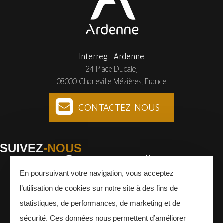
Interreg - Ardenne
24 Place Ducale,
08000 Charleville-Mézières, France
CONTACTEZ-NOUS
SUIVEZ
-NOUS
En poursuivant votre navigation, vous acceptez
Facebook
Instagram
Youtube
l’utilisation de cookies sur notre site à des fins de
INSCRIVEZ-VOUS
À LA NEWSLETTER
statistiques, de performances, de marketing et de
sécurité. Ces données nous permettent d’améliorer