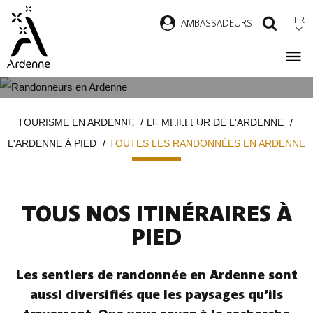
Aller
FR
AMBASSADEURS
RECH
au
contenu
principal
TOUTES LES RANDONNÉES EN
Fil
TOURISME EN ARDENNE
LE MEILLEUR DE L'ARDENNE
ARDENNE
d'Ariane
L'ARDENNE À PIED
TOUTES LES RANDONNÉES EN ARDENNE
TOUS NOS ITINÉRAIRES À
PIED
Les sentiers de randonnée en Ardenne sont
aussi diversifiés que les paysages qu’ils