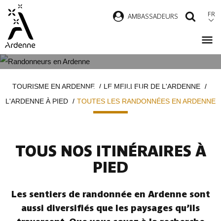
Aller
FR
AMBASSADEURS
RECH
au
contenu
principal
TOUTES LES RANDONNÉES EN
Fil
TOURISME EN ARDENNE
LE MEILLEUR DE L'ARDENNE
ARDENNE
d'Ariane
L'ARDENNE À PIED
TOUTES LES RANDONNÉES EN ARDENNE
TOUS NOS ITINÉRAIRES À
PIED
Les sentiers de randonnée en Ardenne sont
aussi diversifiés que les paysages qu’ils