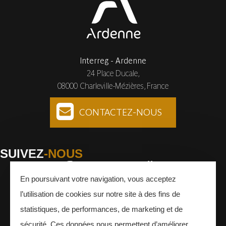
Interreg - Ardenne
24 Place Ducale,
08000 Charleville-Mézières, France
CONTACTEZ-NOUS
SUIVEZ
-NOUS
En poursuivant votre navigation, vous acceptez
Facebook
Instagram
Youtube
l’utilisation de cookies sur notre site à des fins de
INSCRIVEZ-VOUS
À LA NEWSLETTER
statistiques, de performances, de marketing et de
sécurité. Ces données nous permettent d’améliorer